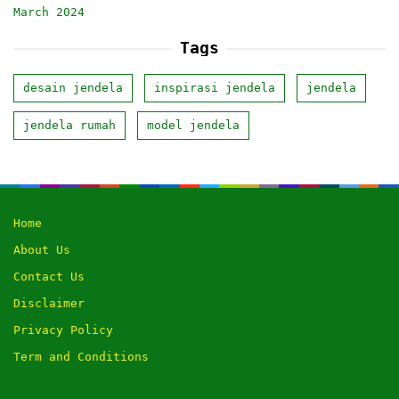
March 2024
Tags
desain jendela
inspirasi jendela
jendela
jendela rumah
model jendela
Home
About Us
Contact Us
Disclaimer
Privacy Policy
Term and Conditions